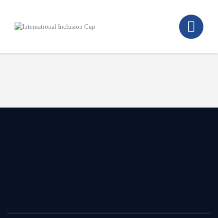
Home
Walking Football Turnier
Turniere
Unterstützer
Über uns
Archiv